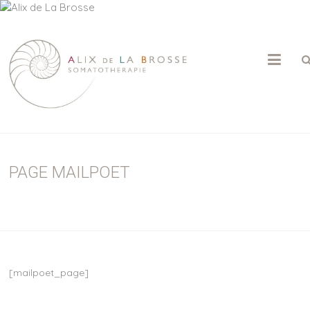
ALIX
DE
LA
BROSSE
PAGE MAILPOET
Psychothérapie
|
Somatothérapie
|
Massage
Sensitif
[mailpoet_page]