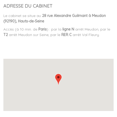
ADRESSE DU CABINET
Le cabinet se situe au
28 rue Alexandre Guilmant à Meudon
(92190), Hauts-de-Seine
Accès (à 10 min. de
Paris
) : par la
ligne N
arrêt Meudon, p
ar le
T2
arrêt Meudon sur Seine, p
ar le
RER C
arrêt Val Fleury.