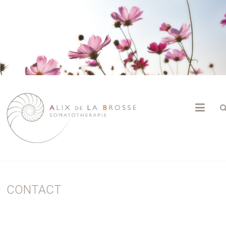
ALIX
DE
LA
BROSSE
CONTACT
Psychothérapie
|
Somatothérapie
|