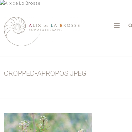
ALIX
DE
LA
BROSSE
CROPPED-APROPOS.JPEG
Psychothérapie
|
Somatothérapie
|
Massage
Sensitif