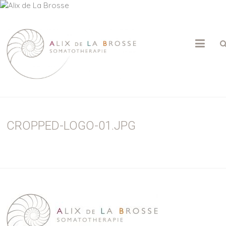
ALIX
DE
LA
BROSSE
CROPPED-LOGO-01.JPG
Psychothérapie
|
Somatothérapie
|
Massage
Sensitif