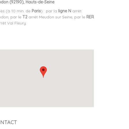
don (92190), Hauts-de-Seine
ès (à 10 min. de
Paris
) : par la
ligne N
arrêt
don, p
ar le
T2
arrêt Meudon sur Seine, p
ar le
RER
rêt Val Fleury.
NTACT