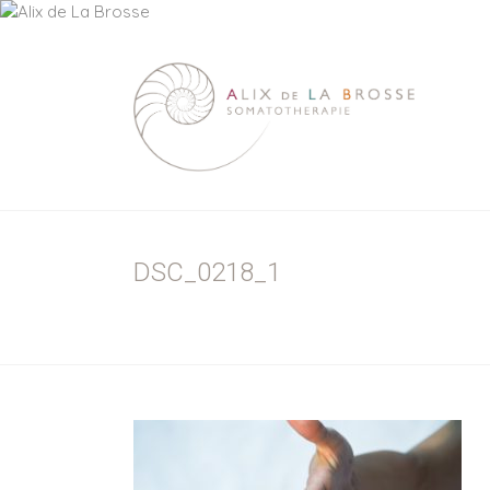
ALIX
DE
LA
BROSSE
DSC_0218_1
Psychothérapie
|
Somatothérapie
|
Massage
Sensitif