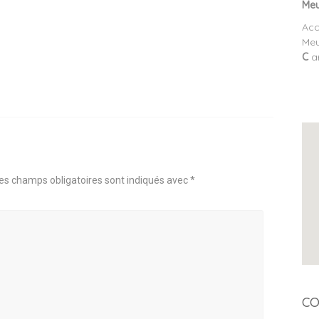
Meu
Acc
Meu
C
ar
es champs obligatoires sont indiqués avec
*
CO