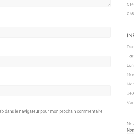
014
068
IN
Dur
Tari
Lun
Mar
Mer
Jeu
Ven
eb dans le navigateur pour mon prochain commentaire.
New
No