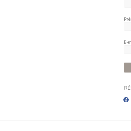
Pr
E-m
RÉ
face