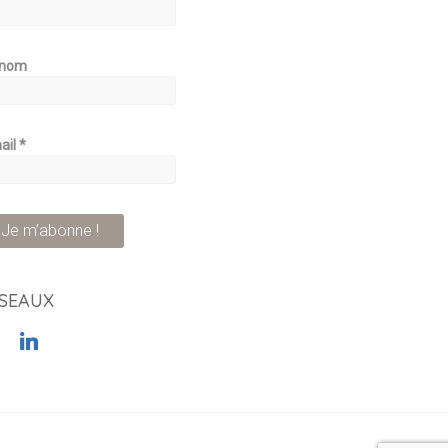
énom
ail
*
SEAUX
book
linkedin