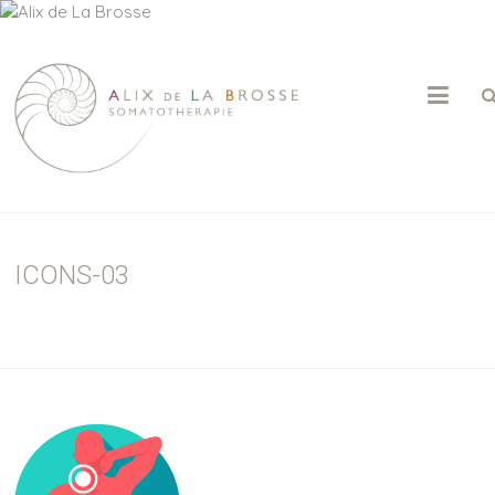
ALIX
DE
LA
BROSSE
ICONS-03
Psychothérapie
|
Somatothérapie
|
Massage
Sensitif