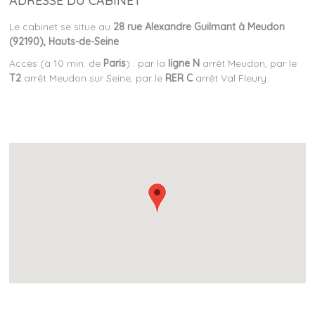
ADRESSE DU CABINET
Le cabinet se situe au
28 rue Alexandre Guilmant à Meudon
(92190), Hauts-de-Seine
Accès (à 10 min. de
Paris
) : par la
ligne N
arrêt Meudon, p
ar le
T2
arrêt Meudon sur Seine, p
ar le
RER C
arrêt Val Fleury.