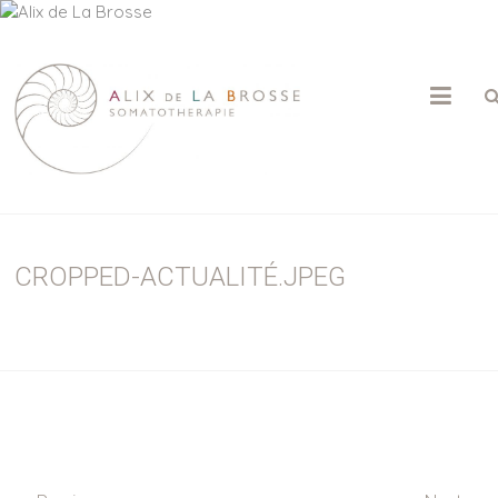
ALIX
DE
LA
BROSSE
CROPPED-ACTUALITÉ.JPEG
Psychothérapie
|
Somatothérapie
|
Massage
Sensitif