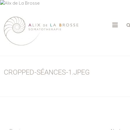
ALIX
DE
LA
BROSSE
CROPPED-SÉANCES-1.JPEG
Psychothérapie
|
Somatothérapie
|
Massage
Sensitif