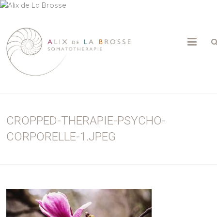
ALIX
DE
LA
BROSSE
CROPPED-THERAPIE-PSYCHO-
Psychothérapie
|
CORPORELLE-1.JPEG
Somatothérapie
|
Massage
Sensitif