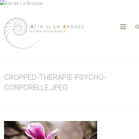
ALIX
DE
LA
BROSSE
CROPPED-THERAPIE-PSYCHO-
Psychothérapie
|
CORPORELLE.JPEG
Somatothérapie
|
Massage
Sensitif